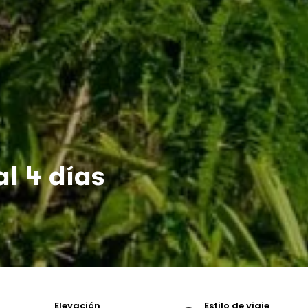
l 4 días
Elevación
Estilo de viaje